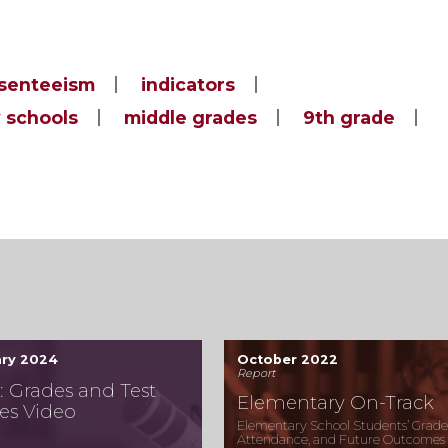
bsenteeism
indicators
 schools
middle grades
9th grade
ary 2024
October 2022
Report
 Grades and Test
Elementary On-Track
es Video
Elementary School Students’ Grade
Attendance, and Future Outcomes