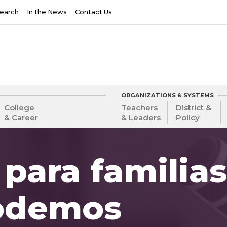
earch
In the News
Contact Us
ORGANIZATIONS & SYSTEMS
College
Teachers
District &
& Career
& Leaders
Policy
para familias
odemos