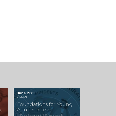
June 2015
Report
Foundations for Young
Adult Success
s,
A Developmental Framework