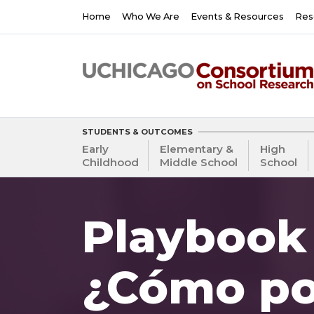
Skip
Main
Home
Who We Are
Events & Resources
Res
to
navigation
main
content
STUDENTS & OUTCOMES
Early
Elementary &
High
Childhood
Middle School
School
Playbook 
¿Cómo p