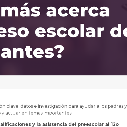
 más acerca
eso escolar d
iantes?
n clave, datos e investigación para ayudar a los padres y
 y actuar en temas importantes.
calificaciones y la asistencia del preescolar al 12o