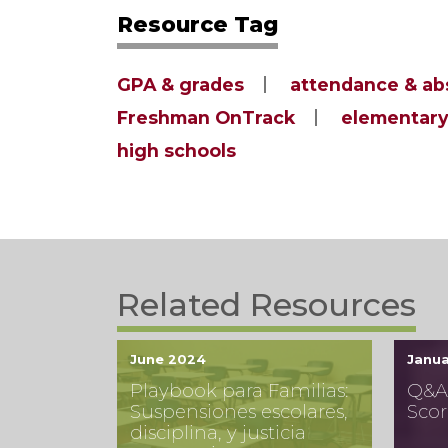
Resource Tag
GPA & grades
attendance & a
Freshman OnTrack
elementary
high schools
Related Resources
June 2024
Janu
Playbook para Familias:
Q&A:
Suspensiones escolares,
Scor
disciplina, y justicia