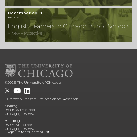
December 2019
Report
English Learners in Chicago Public Schools
A New Perspective
©
2026
The University of Chicago
UChicago Consortium on School Research
Mailing:
969 E. 60th Street
Chicago, IL 60637
Building:
950 E. 61st Street
Chicago, IL 60637
Sign up
for our email list