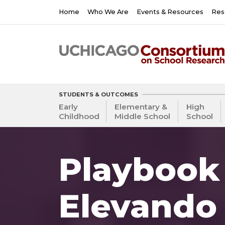
Skip
Main
Home
Who We Are
Events & Resources
Res
to
navigation
main
content
STUDENTS & OUTCOMES
Early
Elementary &
High
Childhood
Middle School
School
Playbook 
Elevando 