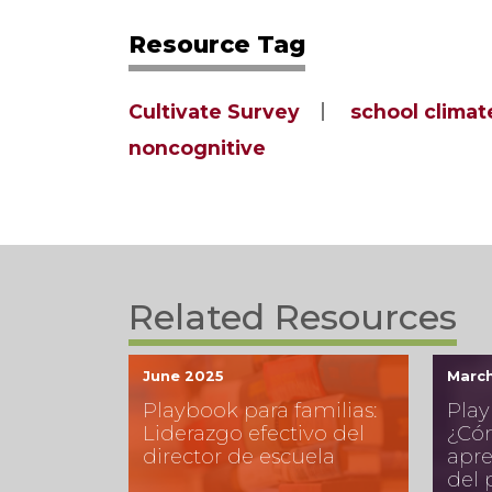
Resource Tag
Cultivate Survey
school climat
noncognitive
Related Resources
June 2025
Marc
Playbook para familias:
Play
Liderazgo efectivo del
¿Có
director de escuela
apr
del 