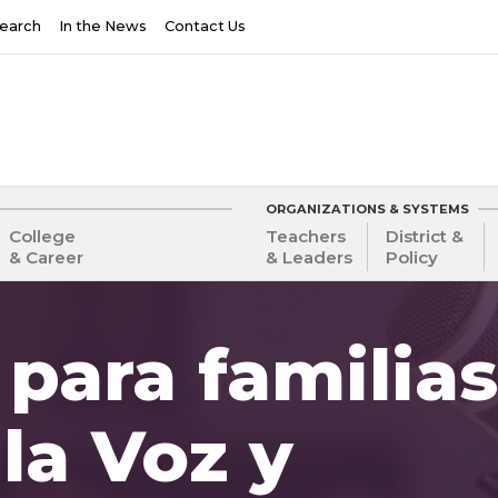
earch
In the News
Contact Us
ORGANIZATIONS & SYSTEMS
College
Teachers
District &
& Career
& Leaders
Policy
para familias
la Voz y