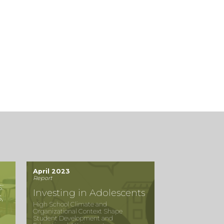
April 2023
Report
:
Investing in Adolescents
,
High School Climate and
Organizational Context Shape
Student Development and