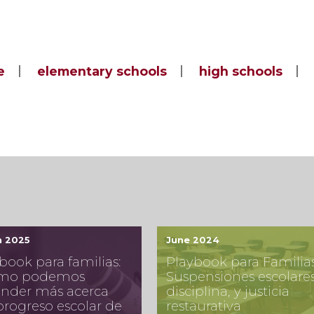
e
elementary schools
high schools
h 2025
June 2024
book para familias:
Playbook para Familias
mo podemos
Suspensiones escolares
ender más acerca
disciplina, y justicia
progreso escolar de
restaurativa